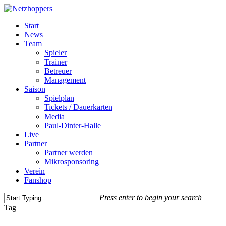
Skip
to
Menu
Start
main
News
content
Team
Spieler
Trainer
Betreuer
Management
Saison
Spielplan
Tickets / Dauerkarten
Media
Paul-Dinter-Halle
Live
Partner
Partner werden
Mikrosponsoring
Verein
Fanshop
Press enter to begin your search
Close
Tag
Search