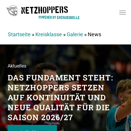
Skip
Men
to
main
content
Startseite
»
Kreisklasse
»
Galerie
»
News
Aktuelles
DAS
FUNDAMENT
STEHT:
Aktuelles
Aktuelles
NETZHOPPERS
SETZEN
NETZHOPPERS
LIAM
SKETCHER
BEGRÜSSEN
VERLÄSST
AUF
KONTINUITÄT
UND
NEUEN
DIE
NETZHOPPERS
CHEFTRAINER:
NEUE
QUALITÄT
FÜR
DIE
CONSTANT
TCHOUASSI
SAISON
2026/27
ÜBERNIMMT
ZUR
SAISON
2026/27