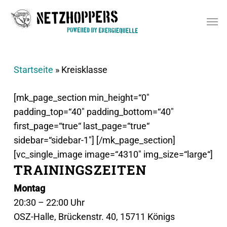
Skip
Men
to
main
content
Startseite
»
Kreisklasse
[mk_page_section min_height=“0″
padding_top=“40″ padding_bottom=“40″
first_page=“true“ last_page=“true“
sidebar=“sidebar-1″]
[/mk_page_section]
[vc_single_image image=“4310″ img_size=“large“]
TRAININGSZEITEN
Montag
20:30 – 22:00 Uhr
OSZ-Halle, Brückenstr. 40, 15711 Königs