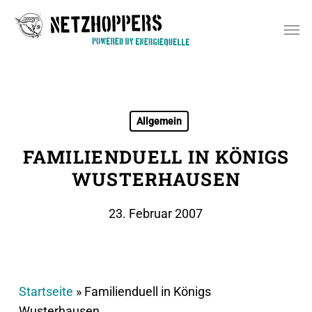
Skip
Men
to
main
content
Allgemein
FAMILIENDUELL IN KÖNIGS
WUSTERHAUSEN
23. Februar 2007
Startseite
»
Familienduell in Königs
Wusterhausen