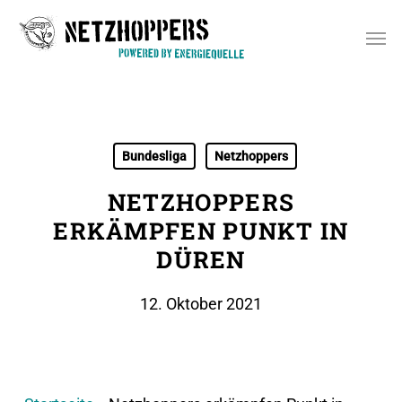
Skip
Men
to
main
content
Bundesliga
Netzhoppers
NETZHOPPERS
ERKÄMPFEN PUNKT IN
DÜREN
12. Oktober 2021