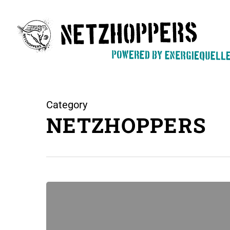
Skip
to
main
content
Category
NETZHOPPERS