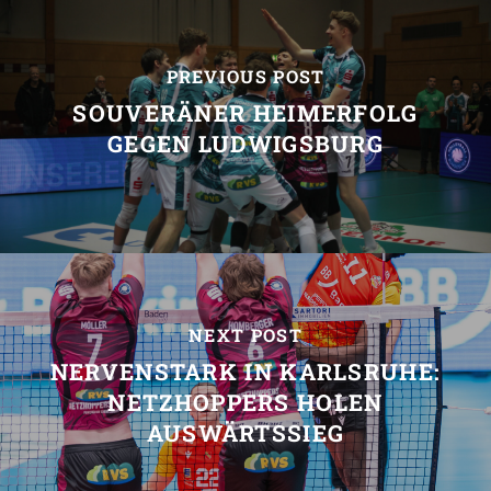
PREVIOUS POST
SOUVERÄNER HEIMERFOLG
GEGEN LUDWIGSBURG
NEXT POST
NERVENSTARK IN KARLSRUHE:
NETZHOPPERS HOLEN
AUSWÄRTSSIEG