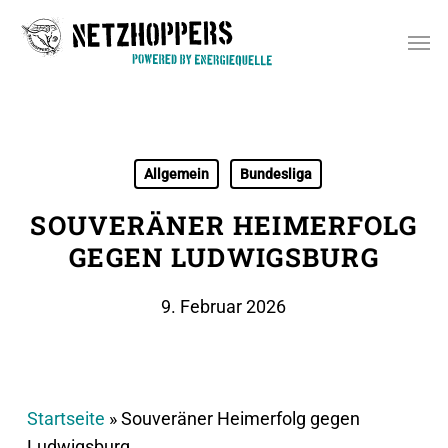
Skip
Men
to
main
content
Allgemein
Bundesliga
SOUVERÄNER HEIMERFOLG
GEGEN LUDWIGSBURG
9. Februar 2026
Startseite
»
Souveräner Heimerfolg gegen
Ludwigsburg