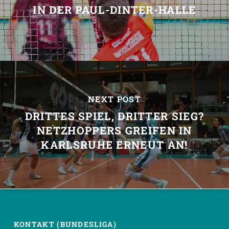
IN DER PAUL-DINTER-HALLE
NEXT POST
DRITTES SPIEL, DRITTER SIEG?
NETZHOPPERS GREIFEN IN
KARLSRUHE ERNEUT AN!
KONTAKT (BUNDESLIGA)