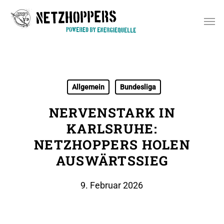
Skip
Men
to
main
content
Allgemein
Bundesliga
NERVENSTARK IN
KARLSRUHE:
NETZHOPPERS HOLEN
AUSWÄRTSSIEG
9. Februar 2026