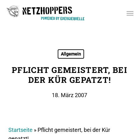
Skip
Men
to
main
content
Allgemein
PFLICHT GEMEISTERT, BEI
DER KÜR GEPATZT!
18. März 2007
Startseite
»
Pflicht gemeistert, bei der Kür
gepatzt!