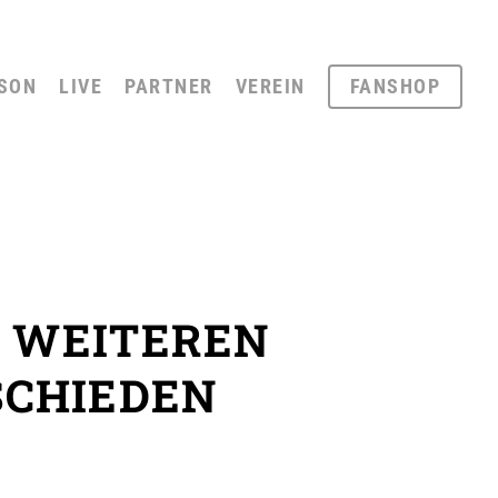
SON
LIVE
PARTNER
VEREIN
FANSHOP
N WEITEREN
SCHIEDEN