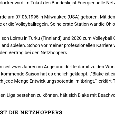
blocker wird im Trikot des Bundesligist Energiequelle N
de am 07.06.1995 in Milwaukee (USA) geboren. Mit dem V
 er die Volleyballregeln. Seine erste Station war die Ohio
son Loimu in Turku (Finnland) und 2020 zum Volleyball 
land spielen. Schon vor meiner professionellen Karriere w
er den Vertrag bei den Netzhoppers.
n seit zwei Jahren im Auge und dürfte damit zu den Wu
ommende Saison hat es endlich geklappt. „“Blake ist ein 
h jede Menge Entwicklungspotential mitbringt.“, erklärt
n Liga bestehen zu können, hält sich Blake mit Beachvolle
ST DIE NETZHOPPERS