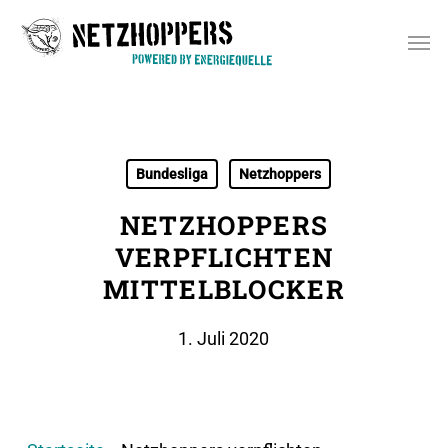
Skip
Men
to
main
content
Bundesliga
Netzhoppers
NETZHOPPERS
VERPFLICHTEN
MITTELBLOCKER
1. Juli 2020