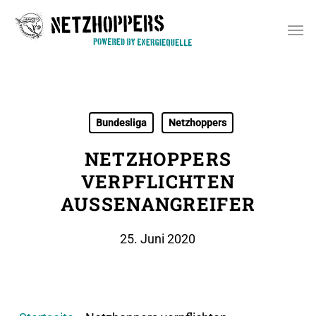
Skip
Men
to
main
content
Bundesliga
Netzhoppers
NETZHOPPERS
VERPFLICHTEN
AUSSENANGREIFER
25. Juni 2020