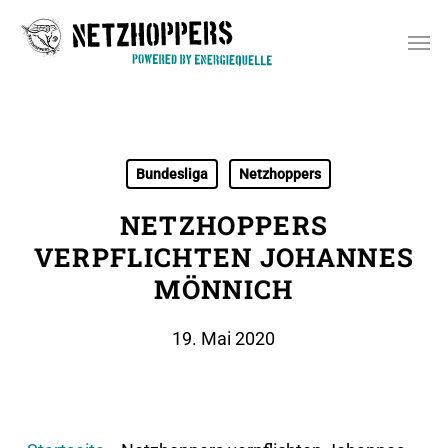
Skip
Men
to
main
content
Bundesliga
Netzhoppers
NETZHOPPERS
VERPFLICHTEN JOHANNES
MÖNNICH
19. Mai 2020