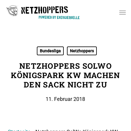
Skip
Men
to
main
content
Bundesliga
Netzhoppers
NETZHOPPERS SOLWO
KÖNIGSPARK KW MACHEN
DEN SACK NICHT ZU
11. Februar 2018