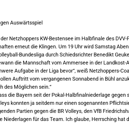
igen Auswärtsspiel
g der Netzhoppers KW-Bestensee im Halbfinale des DVV
ften erneut die Klingen. Um 19 Uhr wird Samstag Abend 
olleyball-Bundesliga durch Schiedsrichter Benedikt Geuke
ewann die Mannschaft vom Ammersee in der Landkost-Ar
schwere Aufgabe in der Liga bevor“, weiß Netzhoppers-Co
 tollen Auftritt vom vergangenen Sonnabend in Bühl anzu
h des Möglichen sein.“
ass die Bayern seit der Pokal-Halbfinalniederlage gegen
lleys konnten ja seitdem nur einen sogenannten Pflichts
genden Partien gegen die BR Volleys, den VfB Friedrichs
e Niederlagen für das Team. Ich glaube, Herrsching hat 