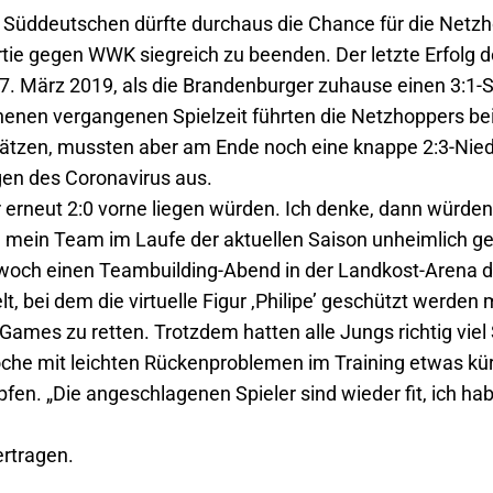
r Süddeutschen dürfte durchaus die Chance für die Netzh
artie gegen WWK siegreich zu beenden. Der letzte Erfo
. März 2019, als die Brandenburger zuhause einen 3:1-S
ochenen vergangenen Spielzeit führten die Netzhoppers 
Sätzen, mussten aber am Ende noch eine knappe 2:3-Niede
gen des Coronavirus aus.
r erneut 2:0 vorne liegen würden. Ich denke, dann würde
mein Team im Laufe der aktuellen Saison unheimlich gerei
ch einen Teambuilding-Abend in der Landkost-Arena dur
 bei dem die virtuelle Figur ,Philipe’ geschützt werden 
ames zu retten. Trotzdem hatten alle Jungs richtig viel
che mit leichten Rückenproblemen im Training etwas kü
fen. „Die angeschlagenen Spieler sind wieder fit, ich hab
ertragen.