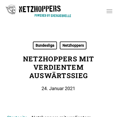
Skip
Men
to
main
content
Bundesliga
Netzhoppers
NETZHOPPERS MIT
VERDIENTEM
AUSWÄRTSSIEG
24. Januar 2021