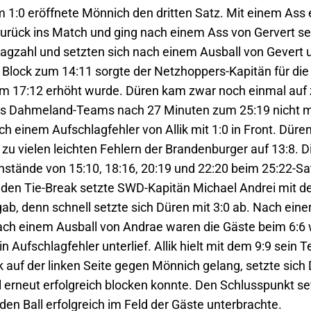
 1:0 eröffnete Mönnich den dritten Satz. Mit einem Ass e
urück ins Match und ging nach einem Ass von Gervert selb
lagzahl und setzten sich nach einem Ausball von Gevert 
 Block zum 14:11 sorgte der Netzhoppers-Kapitän für die
eim 17:12 erhöht wurde. Düren kam zwar noch einmal auf 
es Dahmeland-Teams nach 27 Minuten zum 25:19 nicht m
ch einem Aufschlagfehler von Allik mit 1:0 in Front. Düre
u vielen leichten Fehlern der Brandenburger auf 13:8. D
nstände von 15:10, 18:16, 20:19 und 22:20 beim 25:22-S
denden Tie-Break setzte SWD-Kapitän Michael Andrei mit 
b, denn schnell setzte sich Düren mit 3:0 ab. Nach eine
 Nach einem Ausball von Andrae waren die Gäste beim 6:6
Aufschlagfehler unterlief. Allik hielt mit dem 9:9 sein 
k auf der linken Seite gegen Mönnich gelang, setzte sich
l erneut erfolgreich blocken konnte. Den Schlusspunkt s
 Ball erfolgreich im Feld der Gäste unterbrachte.