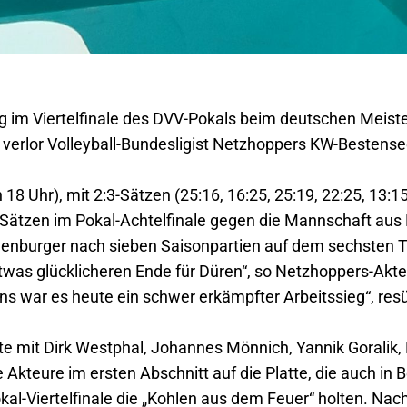
im Viertelfinale des DVV-Pokals beim deutschen Meister
erlor Volleyball-Bundesligist Netzhoppers KW-Bestense
 18 Uhr), mit 2:3-Sätzen (25:16, 16:25, 25:19, 22:25, 13:
Sätzen im Pokal-Achtelfinale gegen die Mannschaft aus
enburger nach sieben Saisonpartien auf dem sechsten T
twas glücklicheren Ende für Düren“, so Netzhoppers-Akte
ns war es heute ein schwer erkämpfter Arbeitssieg“, re
 mit Dirk Westphal, Johannes Mönnich, Yannik Goralik, B
e Akteure im ersten Abschnitt auf die Platte, die auch in 
kal-Viertelfinale die „Kohlen aus dem Feuer“ holten. Na