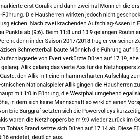
arkierte erst Goralik und dann zweimal Mönnich die erst
0-Führung. Die Hausherren wirkten jedoch nicht geschoc
ausgleichen. Nach zwei krachenden Aufschlag-Assen in F
ei Punkte ab (9:6). Beim 11:8 und 13:9 gelangen Routinie
rein, denn in der Saison 2017/2018 trug er vor seiner 
räzisen Schmetterball baute Mönnich die Führung auf 15:1
Aufschlagserie von Evert verkürzte Düren auf 17:19, eh
gelang. Allik gelang das vierte Ass für die Netzhoppers
e Gäste, den Allik mit einem hammerharten Aufschlag zum
tnischen Nationalspieler Allik gingen die Hausherren z
aupt mit 1:0 in Führung, die Westphal umgehend egalisiert
he, in dem sich keine Mannschaft so wirklich einen Vors
on Eric Burggräf setzten sich die Powervolleys kurzzeitig
kis waren die Netzhoppers beim 9:9 wieder zurück im Ge
n Tobias Brand setzte sich Düren auf 17:14 ab. Diese Fü
16 endetet, deutlich aus.