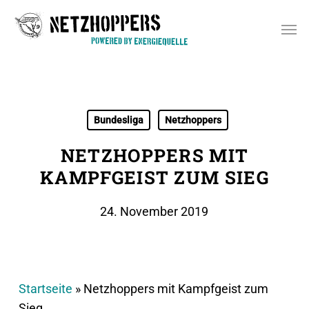
Skip
Men
to
main
content
Bundesliga
Netzhoppers
NETZHOPPERS MIT
KAMPFGEIST ZUM SIEG
24. November 2019
Startseite
»
Netzhoppers mit Kampfgeist zum
Sieg