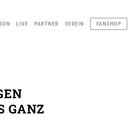
SON
LIVE
PARTNER
VEREIN
FANSHOP
GEN
S GANZ