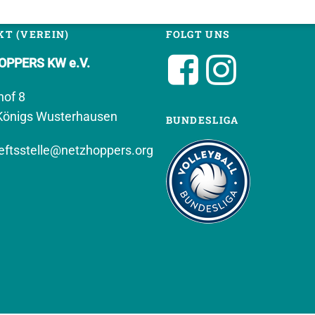
T (VEREIN)
FOLGT UNS
PPERS KW e.V.
hof 8
Königs Wusterhausen
BUNDESLIGA
ftsstelle@netzhoppers.org