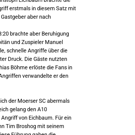
iff erstmals in diesem Satz mit
e Gastgeber aber nach
8:20 brachte aber Beruhigung
pitän und Zuspieler Manuel
lle, schnelle Angriffe über die
er Druck. Die Gäste nutzten
thias Böhme erlöste die Fans in
 Angriffen verwandelte er den
 sich der Moerser SC abermals
leich gelang den A10
Angriff von Eichbaum. Für ein
ann Tim Broshog mit seinem
Diese Führung gaben die