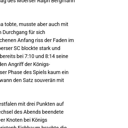
lag des Moerser Ralph Bergmann
a tobte, musste aber auch mit
 Durchgang für sich
chenen Anfang riss der Faden im
erser SC blockte stark und
ereits bei 7:10 und 8:14 seine
en Angriff der Königs-
ser Phase des Spiels kaum ein
ann den Satz souverän mit
estfalen mit drei Punkten auf
wechsel des Abends beendete
Der Knoten bei Königs
ristoph Eichbaum brachte die