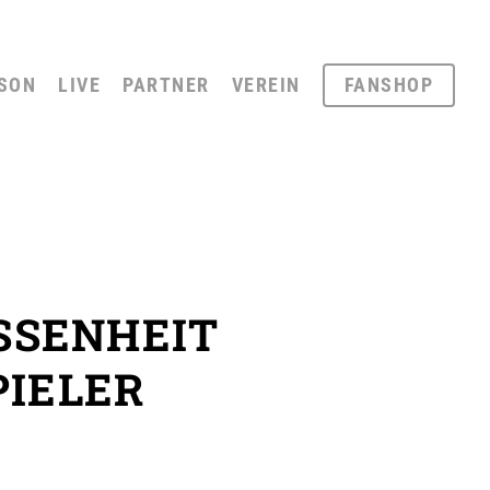
SON
LIVE
PARTNER
VEREIN
FANSHOP
SSENHEIT
PIELER