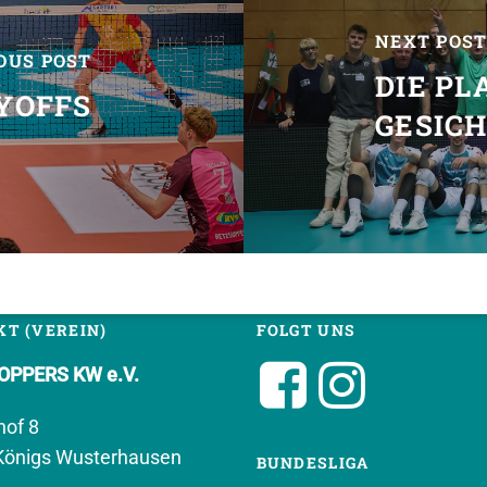
NEXT POS
OUS POST
DIE PL
AYOFFS
GESICH
T (VEREIN)
FOLGT UNS
PPERS KW e.V.
hof 8
Königs Wusterhausen
BUNDESLIGA