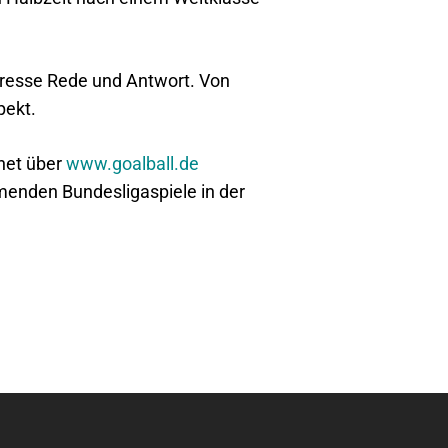
n Presse Rede und Antwort. Von
pekt.
net über
www.goalball.de
menden Bundesligaspiele in der