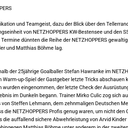
PPERS
ion und Teamgeist, dazu der Blick über den Tellerrand 
ingseinheit von NETZHOPPERS KW-Bestensee und den SS
 Termine dünnten die Reihe der NETZHOPPERS gewaltig 
nder und Matthias Böhme lag.
shalb der 25jährige Goalballer Stefan Hawranke im NETZH
m Warm-up-Spiel der Gastgeber letzte Tricks abschauen 
en wurden eingenommen, der letzte Check der Ausrüstung 
lebnis im Dunkeln begann. Trainer Mirko Culic zog sich a
s von Steffen Lehmann, dem zehnmaligen Deutschen Meis
dass die NETZHOPPERS Profis genug waren, um nicht den G
 die auffallend sichere Abwehrleistung von Arvid Kinde
wohingegen Matthias Böhme unter anderem in der zweiten