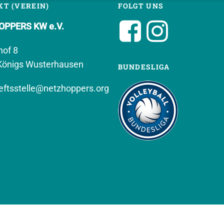
T (VEREIN)
FOLGT UNS
PPERS KW e.V.
hof 8
Königs Wusterhausen
BUNDESLIGA
ftsstelle@netzhoppers.org