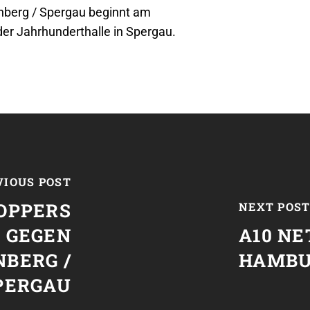
nberg / Spergau beginnt am
der Jahrhunderthalle in Spergau.
VIOUS POST
OPPERS
NEXT POS
1 GEGEN
A10 N
NBERG /
HAMBU
PERGAU