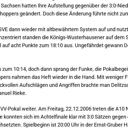
e Sachsen hatten Ihre Aufstellung gegenüber der 3:0-Niede
oppers geändert. Doch diese Änderung führte nicht zum
 GSVE dann wieder mit altbewährtem System auf und nut
zentriert standen die Königs-Wusterhausener auf dem Sp
ll auf acht Punkte zum 18:10 aus. Ungefährdet gewann De
bis zum 10:14, doch dann sprang der Funke, die Pokalbeg
ers nahmen das Heft wieder in die Hand. Mit weniger F
uckvollen Aufschlägen und Angriffen brachte man Delitzs
anuel Rieke.
VV-Pokal weiter. Am Freitag, 22.12.2006 treten die A1
ese konnten sich im Achtelfinale klar mit 3:0 Sätzen gege
setzten. Spielbeginn ist 20:00 Uhr in der Ernst-Gruber Ha