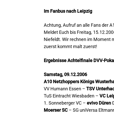
Im Fanbus nach Leipzig
Achtung, Aufruf an alle Fans der 
Meldet Euch bis Freitag, 15.12.20
Niefeldt. Wir rechnen im Moment mi
zuerst kommt malt zuerst!
Ergebnisse Achtelfinale DVV-Pok
Samstag, 09.12.2006
A10 Netzhoppers Königs Wusterh
VV Humann Essen –
TSV Unterha
TuS Eintracht Wiesbaden –
VC Lei
1. Sonneberger VC –
evivo Düren
0
Moerser SC
– SG uniVersa Eltmann 