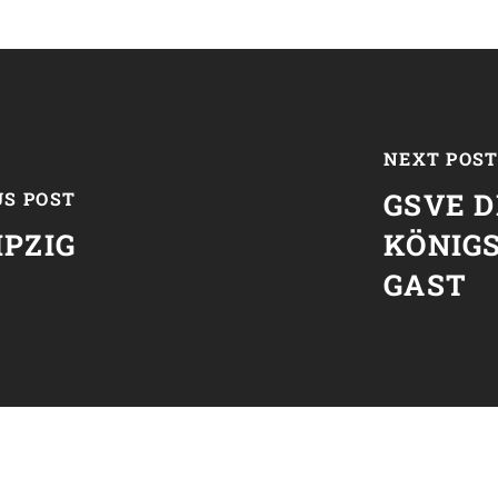
NEXT POS
GSVE D
US POST
IPZIG
KÖNIG
GAST