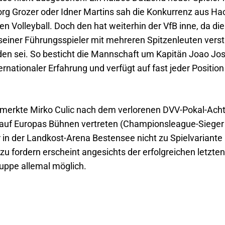
 Grozer oder Idner Martins sah die Konkurrenz aus Hac
en Volleyball. Doch den hat weiterhin der VfB inne, da d
seiner Führungsspieler mit mehreren Spitzenleuten vers
en sei. So besticht die Mannschaft um Kapitän Joao José 
ternationaler Erfahrung und verfügt auf fast jeder Positio
“, merkte Mirko Culic nach dem verlorenen DVV-Pokal-Achte
auf Europas Bühnen vertreten (Championsleague-Sieger 
n der Landkost-Arena Bestensee nicht zu Spielvariante 
 zu fordern erscheint angesichts der erfolgreichen letz
ruppe allemal möglich.