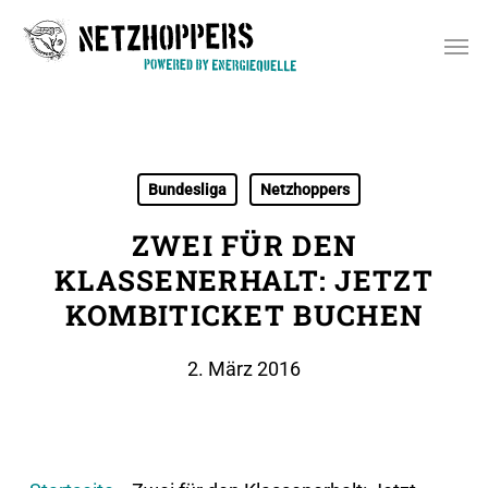
Skip
Men
to
main
content
Bundesliga
Netzhoppers
ZWEI FÜR DEN
KLASSENERHALT: JETZT
KOMBITICKET BUCHEN
2. März 2016