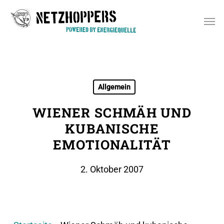
Skip
Men
to
main
content
Allgemein
WIENER SCHMÄH UND
KUBANISCHE
EMOTIONALITÄT
2. Oktober 2007