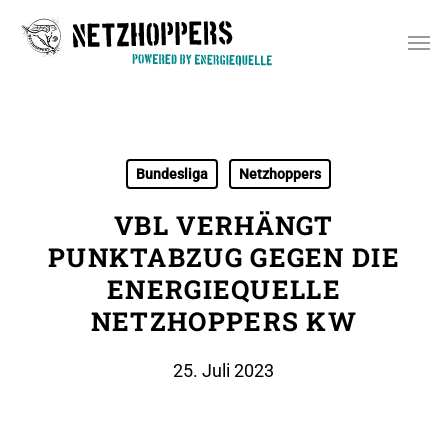
Skip
Men
to
main
content
Bundesliga
Netzhoppers
VBL VERHÄNGT
PUNKTABZUG GEGEN DIE
ENERGIEQUELLE
NETZHOPPERS KW
25. Juli 2023