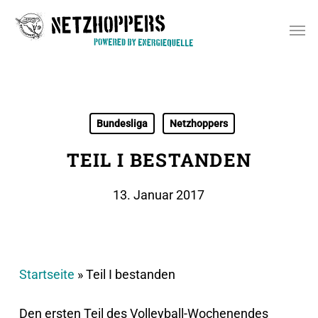
Skip
Men
to
main
content
Bundesliga
Netzhoppers
TEIL I BESTANDEN
13. Januar 2017
Startseite
»
Teil I bestanden
Den ersten Teil des Volleyball-Wochenendes