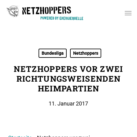
Skip
Men
to
main
content
Bundesliga
Netzhoppers
NETZHOPPERS VOR ZWEI
RICHTUNGSWEISENDEN
HEIMPARTIEN
11. Januar 2017