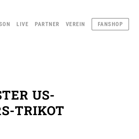
SON
LIVE
PARTNER
VEREIN
FANSHOP
TER US-
S-TRIKOT