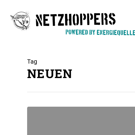
Skip
to
main
content
Tag
NEUEN