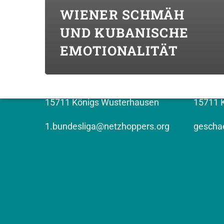
WIENER SCHMÄH
UND KUBANISCHE
KONTAKT (BUNDESLIGA)
KONTAK
EMOTIONALITÄT
Top Volleys KW GmbH
NETZHO
Erich-Weinert-Strasse 9
Kronen
15711 Königs Wusterhausen
15711 
1.bundesliga@netzhoppers.org
geschae