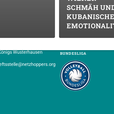
SCHMÄH UN
KUBANISCH
T (VEREIN)
FOLGT UNS
EMOTIONALI
PPERS KW e.V.
hof 8
Königs Wusterhausen
BUNDESLIGA
ftsstelle@netzhoppers.org