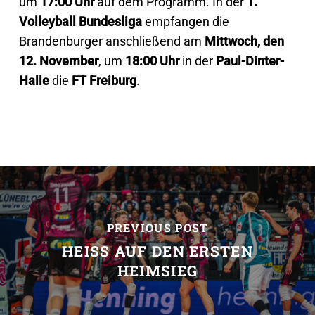
um
17:00 Uhr
auf dem Programm. In der
1.
Volleyball Bundesliga
empfangen die
Brandenburger anschließend am
Mittwoch, den
12. November
, um
18:00 Uhr
in der
Paul-Dinter-
Halle
die
FT Freiburg
.
PREVIOUS POST
HEISS AUF DEN ERSTEN H
EIMSIEG