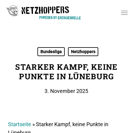
Skip
Men
to
main
content
Bundesliga
Netzhoppers
STARKER KAMPF, KEINE
PUNKTE IN LÜNEBURG
3. November 2025
Startseite
»
Starker Kampf, keine Punkte in
Lüneburg