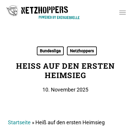
Skip
Men
to
main
content
Bundesliga
Netzhoppers
HEISS AUF DEN ERSTEN H
EIMSIEG
10. November 2025
Startseite
»
Heiß auf den ersten Heimsieg