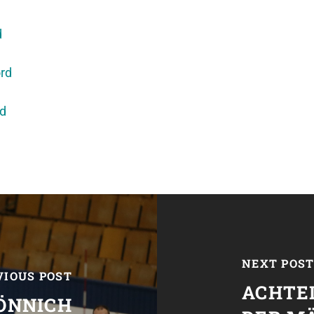
d
ord
üd
NEXT POS
VIOUS POST
ACHTE
ÖNNICH