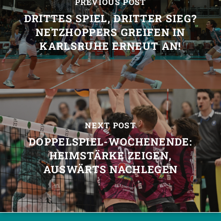
PREVIOUS POST
DRITTES SPIEL, DRITTER SIEG?
NETZHOPPERS GREIFEN IN
KARLSRUHE ERNEUT AN!
NEXT POST
DOPPELSPIEL-WOCHENENDE:
HEIMSTÄRKE ZEIGEN,
AUSWÄRTS NACHLEGEN