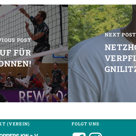
NEXT POS
VIOUS POST
NETZH
UF FÜR
VERPF
GONNEN!
GNILIT
T (VEREIN)
FOLGT UNS