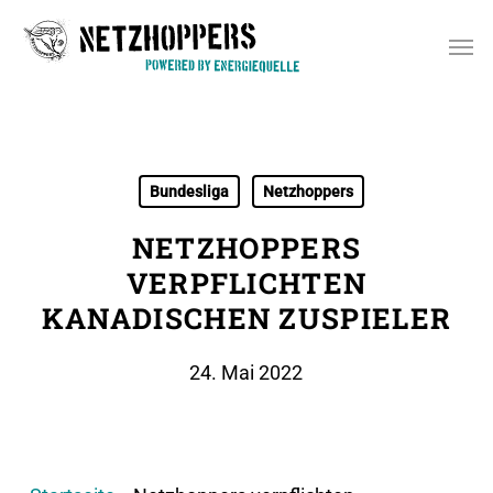
Skip
Men
to
main
content
Bundesliga
Netzhoppers
NETZHOPPERS
VERPFLICHTEN
KANADISCHEN ZUSPIELER
24. Mai 2022