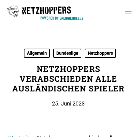
Skip
Men
to
main
content
Allgemein
Bundesliga
Netzhoppers
NETZHOPPERS
VERABSCHIEDEN ALLE
AUSLÄNDISCHEN SPIELER
25. Juni 2023