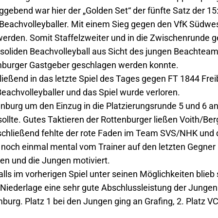
gebend war hier der „Golden Set“ der fünfte Satz der 1
ie Beachvolleyballer. Mit einem Sieg gegen den VfK Südwes
erden. Somit Staffelzweiter und in die Zwischenrunde 
 soliden Beachvolleyball aus Sicht des jungen Beachtea
mburger Gastgeber geschlagen werden konnte.
ießend in das letzte Spiel des Tages gegen FT 1844 Freib
Beachvolleyballer und das Spiel wurde verloren.
burg um den Einzug in die Platzierungsrunde 5 und 6 a
llte. Gutes Taktieren der Rottenburger ließen Voith/Be
chließend fehlte der rote Faden im Team SVS/NHK und d
och einmal mental vom Trainer auf den letzten Gegner 
gen und die Jungen motiviert.
ls im vorherigen Spiel unter seinen Möglichkeiten blieb
z Niederlage eine sehr gute Abschlussleistung der Jungen 
urg. Platz 1 bei den Jungen ging an Grafing, 2. Platz V