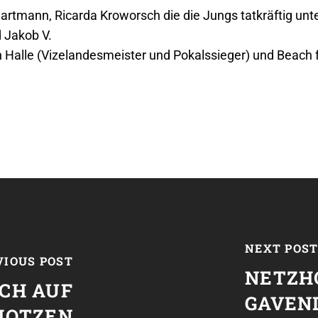
rtmann, Ricarda Kroworsch die die Jungs tatkräftig unte
d Jakob V.
n Halle (Vizelandesmeister und Pokalssieger) und Beach f
NEXT POS
VIOUS POST
NETZHO
ICH AUF
GAVEN
MOTZEN