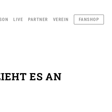
SON
LIVE
PARTNER
VEREIN
FANSHOP
IEHT ES AN