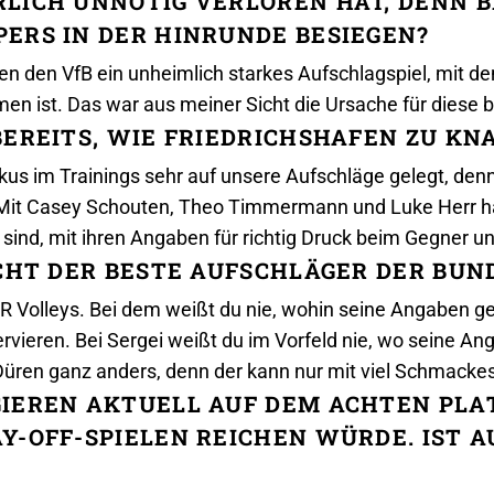
RLICH UNNÖTIG VERLOREN HAT, DENN 
ERS IN DER HINRUNDE BESIEGEN?
en den VfB ein unheimlich starkes Aufschlagspiel, mit d
n ist. Das war aus meiner Sicht die Ursache für diese b
EREITS, WIE FRIEDRICHSHAFEN ZU KNA
kus im Trainings sehr auf unsere Aufschläge gelegt, de
. Mit Casey Schouten, Theo Timmermann und Luke Herr 
 sind, mit ihren Angaben für richtig Druck beim Gegner un
ICHT DER BESTE AUFSCHLÄGER DER BUN
R Volleys. Bei dem weißt du nie, wohin seine Angaben geh
 servieren. Bei Sergei weißt du im Vorfeld nie, wo seine 
 Düren ganz anders, denn der kann nur mit viel Schmacke
IEREN AKTUELL AUF DEM ACHTEN PLATZ
Y-OFF-SPIELEN REICHEN WÜRDE. IST A