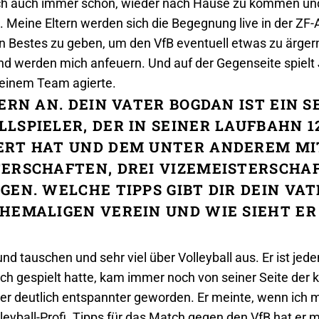
 mich auch immer schön, wieder nach Hause zu kommen und i
 Meine Eltern werden sich die Begegnung live in der ZF-
in Bestes zu geben, um den VfB eventuell etwas zu ärger
nd werden mich anfeuern. Und auf der Gegenseite spielt
einem Team agierte.
TERN AN. DEIN VATER BOGDAN IST EIN
LSPIELER, DER IN SEINER LAUFBAHN 1
ERT HAT UND DEM UNTER ANDEREM MI
ERSCHAFTEN, DREI VIZEMEISTERSCHA
EN. WELCHE TIPPS GIBT DIR DEIN VAT
HEMALIGEN VEREIN UND WIE SIEHT E
und tauschen und sehr viel über Volleyball aus. Er ist jede
t ich gespielt hatte, kam immer noch von seiner Seite der
 er deutlich entspannter geworden. Er meinte, wenn ich 
lleyball-Profi. Tipps für das Match gegen den VfB hat er 