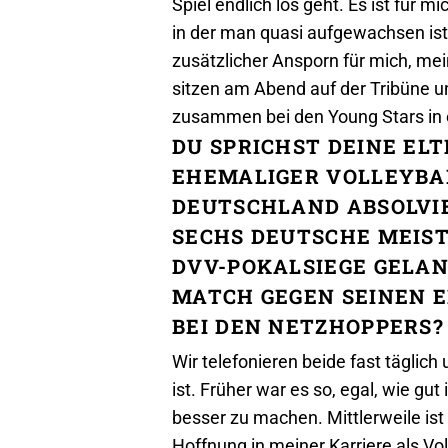
Spiel endlich los geht. Es ist für
in der man quasi aufgewachsen ist.
zusätzlicher Ansporn für mich, me
sitzen am Abend auf der Tribüne u
zusammen bei den Young Stars in 
DU SPRICHST DEINE EL
EHEMALIGER VOLLEYBAL
DEUTSCHLAND ABSOLVI
SECHS DEUTSCHE MEIST
DVV-POKALSIEGE GELANG
MATCH GEGEN SEINEN E
BEI DEN NETZHOPPERS?
Wir telefonieren beide fast täglich 
ist. Früher war es so, egal, wie gu
besser zu machen. Mittlerweile ist
Hoffnung in meiner Karriere als Vo