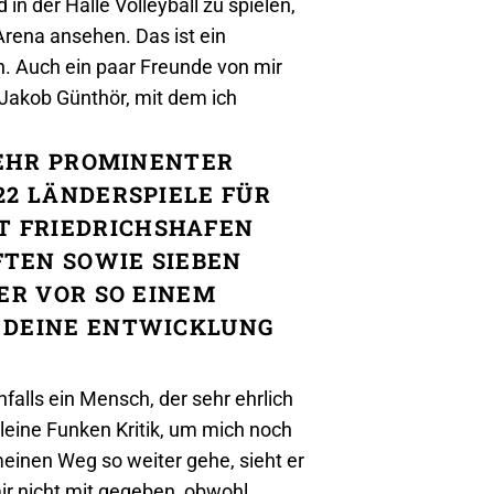
n der Halle Volleyball zu spielen,
Arena ansehen. Das ist ein
n. Auch ein paar Freunde von mir
 Jakob Günthör, mit dem ich
 SEHR PROMINENTER
22 LÄNDERSPIELE FÜR
T FRIEDRICHSHAFEN
FTEN SOWIE SIEBEN
ER VOR SO EINEM
R DEINE ENTWICKLUNG
nfalls ein Mensch, der sehr ehrlich
 kleine Funken Kritik, um mich noch
meinen Weg so weiter gehe, sieht er
mir nicht mit gegeben, obwohl