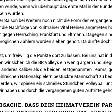
euen würde, wenn wir überhaupt das erste Mal in der Bun
sein würden.
ser Saison bei Weitem noch nicht die Form der vergangen
ie Nachfolge von Kulttrainer Vital Heinen angetreten ha
 gegen Herrsching, Frankfurt und Eltmann. Dagegen sind
öglichen Zählern wurden sieben geholt. Da dürfte doch 
, um freiwillig die Punkte dort zu lassen. Bei uns hat in
 wir sicherlich die BR Volleys ein wenig ärgern und Sie
nz anderes Kaliber als die beiden letztgenannten Teams, 
lreichen Nationalspielern bestückte Mannschaft zu beste
rden, wir spielen ein schnelles Stündchen Volleyball und
wir haben uns durch die vergangenen guten Auftritte geh
URSACHE, DASS DEIN HEIMATVEREIN P