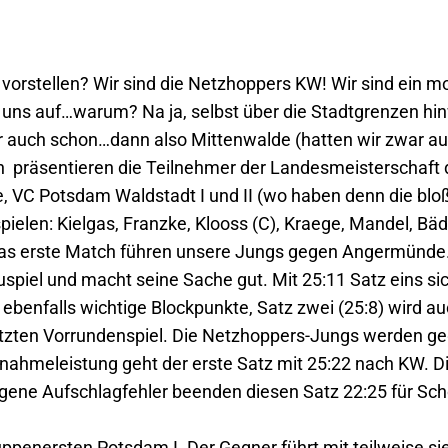
 vorstellen? Wir sind die Netzhoppers KW! Wir sind ein 
t uns auf…warum? Na ja, selbst über die Stadtgrenzen h
ir auch schon…dann also Mittenwalde (hatten wir zwar au
präsentieren die Teilnehmer der Landesmeisterschaft d
VC Potsdam Waldstadt I und II (wo haben denn die bloß
elen: Kielgas, Franzke, Klooss (C), Kraege, Mandel, Bäd
as erste Match führen unsere Jungs gegen Angermünde.
uspiel und macht seine Sache gut. Mit 25:11 Satz eins 
t ebenfalls wichtige Blockpunkte, Satz zwei (25:8) wird 
etzten Vorrundenspiel. Die Netzhoppers-Jungs werden ge
nahmeleistung geht der erste Satz mit 25:22 nach KW. D
 eigene Aufschlagfehler beenden diesen Satz 22:25 für Sc
uppenersten Potsdam I. Der Gegner führt mit teilweise s