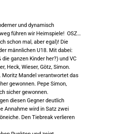
moderner und dynamisch
inweg führen wir Heimspiele! OSZ…
ch schon mal, aber egal)! Die
er männlichen U18. Mit dabei:
 die ganzen Kinder her?) und VC
er, Heck, Wieser, Götz, Simon.
 Moritz Mandel verantwortet das
sicher gewonnen. Pepe Simon,
auch sicher gewonnen.
gen diesen Gegner deutlich
ie Annahme wird in Satz zwei
höneiche. Den Tiebreak verlieren
ieben Punkten und zeigt