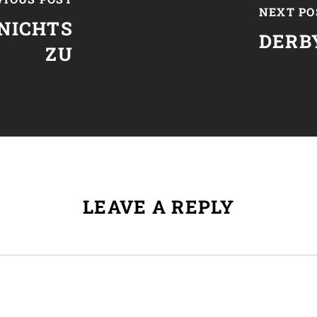
NEXT PO
 NICHTS
DERB
ZU
LEAVE A REPLY