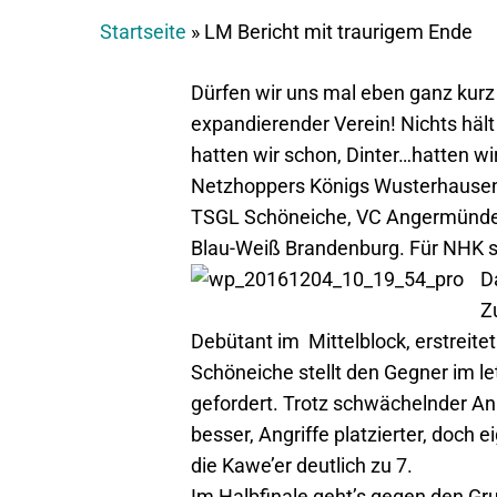
Startseite
»
LM Bericht mit traurigem Ende
Dürfen wir uns mal eben ganz kurz
expandierender Verein! Nichts häl
hatten wir schon, Dinter…hatten w
Netzhoppers Königs Wusterhausen 
TSGL Schöneiche, VC Angermünde, 
Blau-Weiß Brandenburg. Für NHK spi
D
Z
Debütant im Mittelblock, erstreite
Schöneiche stellt den Gegner im l
gefordert. Trotz schwächelnder An
besser, Angriffe platzierter, doch
die Kawe’er deutlich zu 7.
Im Halbfinale geht’s gegen den Gr