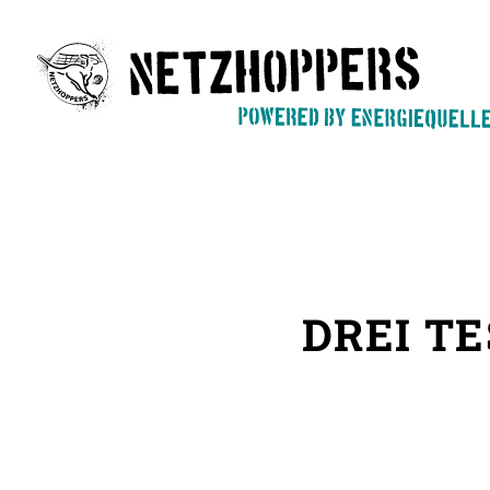
Skip
to
main
content
DREI TE