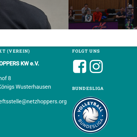
T (VEREIN)
FOLGT UNS
PPERS KW e.V.
hof 8
Königs Wusterhausen
BUNDESLIGA
ftsstelle@netzhoppers.org