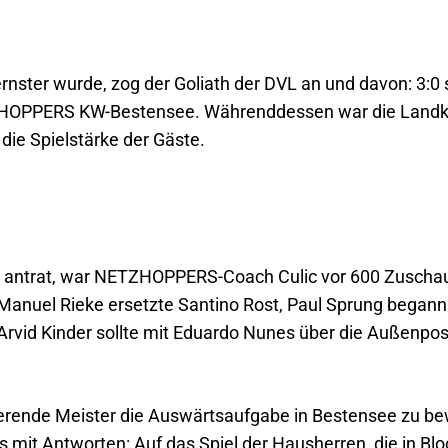
ster wurde, zog der Goliath der DVL an und davon: 3:0 s
HOPPERS KW-Bestensee. Währenddessen war die Landkos
: die Spielstärke der Gäste.
 antrat, war NETZHOPPERS-Coach Culic vor 600 Zuschau
 Manuel Rieke ersetzte Santino Rost, Paul Sprung began
 Arvid Kinder sollte mit Eduardo Nunes über die Außenposi
tierende Meister die Auswärtsaufgabe in Bestensee zu be
it Antworten: Auf das Spiel der Hausherren, die in Bl