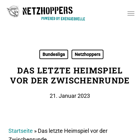
Skip
Men
to
main
content
Bundesliga
Netzhoppers
DAS LETZTE HEIMSPIEL
VOR DER ZWISCHENRUNDE
21. Januar 2023
Startseite
»
Das letzte Heimspiel vor der
Zwischenrunde