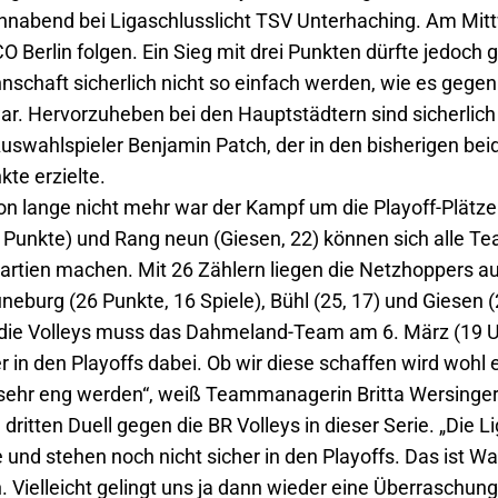
nabend bei Ligaschlusslicht TSV Unterhaching. Am Mi
O Berlin folgen. Ein Sieg mit drei Punkten dürfte jedoch 
schaft sicherlich nicht so einfach werden, wie es gegen d
war. Hervorzuheben bei den Hauptstädtern sind sicherlich
uswahlspieler Benjamin Patch, der in den bisherigen bei
te erzielte.
schon lange nicht mehr war der Kampf um die Playoff-Plätz
28 Punkte) und Rang neun (Giesen, 22) können sich alle 
Partien machen. Mit 26 Zählern liegen die Netzhoppers a
eburg (26 Punkte, 16 Spiele), Bühl (25, 17) und Giesen (
 die Volleys muss das Dahmeland-Team am 6. März (19 Uh
er in den Playoffs dabei. Ob wir diese schaffen wird wohl 
le sehr eng werden“, weiß Teammanagerin Britta Wersinger
itten Duell gegen die BR Volleys in dieser Serie. „Die Lig
 und stehen noch nicht sicher in den Playoffs. Das ist
. Vielleicht gelingt uns ja dann wieder eine Überraschung