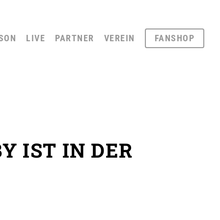
SON
LIVE
PARTNER
VEREIN
FANSHOP
 IST IN DER