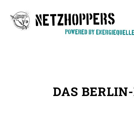
Skip
to
main
content
DAS BERLIN