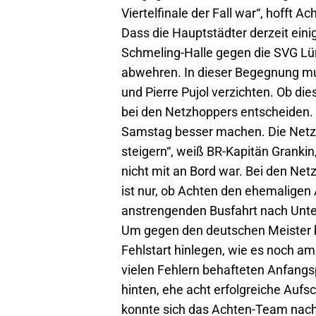
Viertelfinale der Fall war“, hofft Ac
Dass die Hauptstädter derzeit ein
Schmeling-Halle gegen die SVG Lün
abwehren. In dieser Begegnung mu
und Pierre Pujol verzichten. Ob di
bei den Netzhoppers entscheiden. 
Samstag besser machen. Die Netzh
steigern“, weiß BR-Kapitän Grank
nicht mit an Bord war. Bei den Ne
ist nur, ob Achten den ehemaligen
anstrengenden Busfahrt nach Unterh
Um gegen den deutschen Meister b
Fehlstart hinlegen, wie es noch a
vielen Fehlern behafteten Anfang
hinten, ehe acht erfolgreiche Auf
konnte sich das Achten-Team nach 