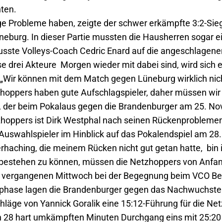
hten.
ige Probleme haben, zeigte der schwer erkämpfte 3:2-Si
eburg. In dieser Partie mussten die Hausherren sogar 
sste Volleys-Coach Cedric Enard auf die angeschlagene
ese drei Akteure Morgen wieder mit dabei sind, wird sich 
„Wir können mit dem Match gegen Lüneburg wirklich nich
oppers haben gute Aufschlagspieler, daher müssen wir
in, der beim Pokalaus gegen die Brandenburger am 25. N
tzhoppers ist Dirk Westphal nach seinen Rückenproblemen
 Auswahlspieler im Hinblick auf das Pokalendspiel am 28
aching, die meinem Rücken nicht gut getan hatte, bin ic
estehen zu können, müssen die Netzhoppers von Anfang
m vergangenen Mittwoch bei der Begegnung beim VCO Berl
sphase lagen die Brandenburger gegen das Nachwuchstea
schläge von Yannick Goralik eine 15:12-Führung für die 
28 hart umkämpften Minuten Durchgang eins mit 25:20 s