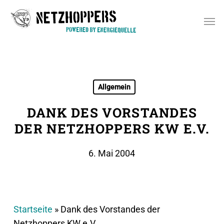
Skip
Men
to
main
content
Allgemein
DANK DES VORSTANDES
DER NETZHOPPERS KW E.V.
6. Mai 2004
Startseite
»
Dank des Vorstandes der
Netzhoppers KW e.V.