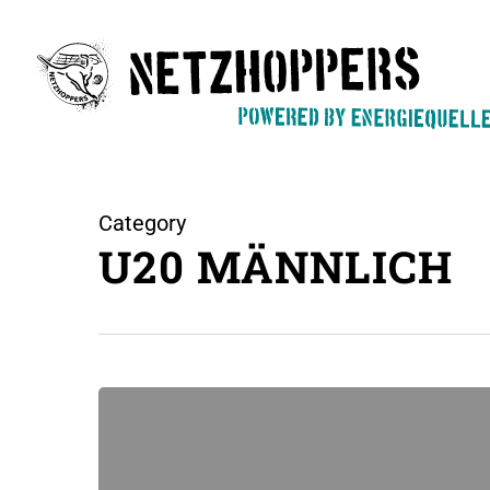
Skip
to
main
content
Category
U20 MÄNNLICH