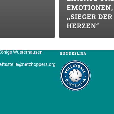
MOTIONEN, ,
,SIEGER DER H
T (VEREIN)
FOLGT UNS
ERZEN“
PPERS KW e.V.
hof 8
Königs Wusterhausen
BUNDESLIGA
ftsstelle@netzhoppers.org