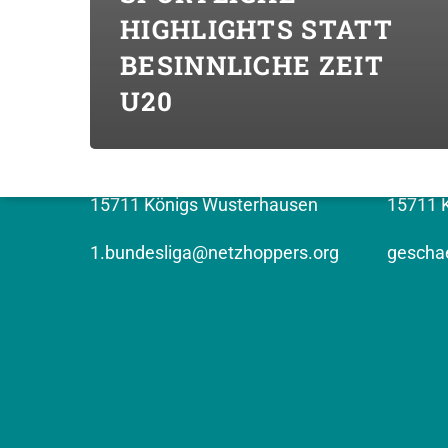
HIGHLIGHTS STATT
BESINNLICHE ZEIT
KONTAKT (BUNDESLIGA)
KONTAK
U20
Top Volleys KW GmbH
NETZHO
Erich-Weinert-Strasse 9
Kronen
15711 Königs Wusterhausen
15711 
1.bundesliga@netzhoppers.org
geschae