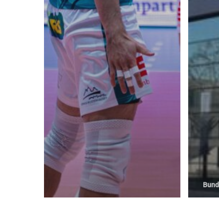
KONTAKT (BUNDESLIGA)
KONTAK
Top Volleys KW GmbH
NETZHO
Erich-Weinert-Strasse 9
Kronen
15711 Königs Wusterhausen
15711 
1.bundesliga@netzhoppers.org
geschae
© 2026 Netzhoppers.
Bund
A