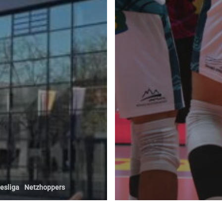
T (VEREIN)
FOLGT UNS
PPERS KW e.V.
hof 8
Königs Wusterhausen
BUNDESLIGA
ftsstelle@netzhoppers.org
esliga
Netzhoppers
UF NEUEN