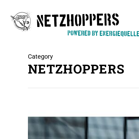
Skip
to
main
content
Category
NETZHOPPERS