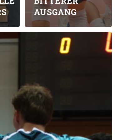
LLE
BITTERER
RS
AUSGANG